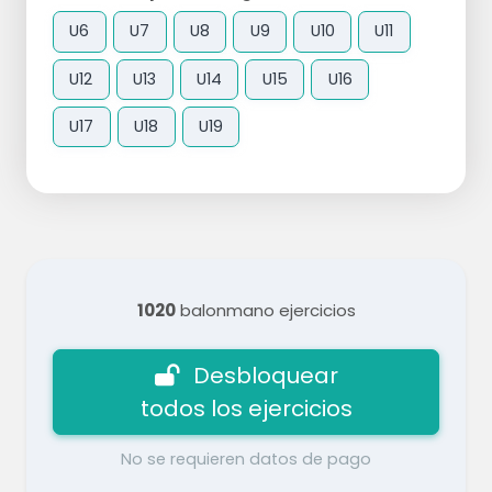
U6
U7
U8
U9
U10
U11
U12
U13
U14
U15
U16
U17
U18
U19
1020
balonmano ejercicios
Desbloquear
todos los ejercicios
No se requieren datos de pago