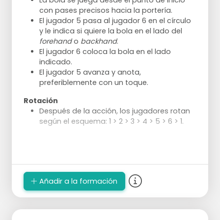
La bola se juega desde el punto de inicio
con pases precisos hacia la portería.
El jugador 5 pasa al jugador 6 en el círculo
y le indica si quiere la bola en el lado del
forehand
o
backhand
.
El jugador 6 coloca la bola en el lado
indicado.
El jugador 5 avanza y anota,
preferiblemente con un toque.
Rotación
Después de la acción, los jugadores rotan
según el esquema: 1 > 2 > 3 > 4 > 5 > 6 > 1.
Añadir a la formación