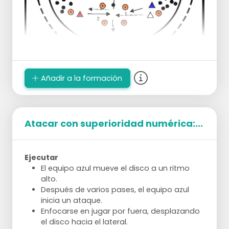
Añadir a la formación
Atacar con superioridad numérica:...
Ejecutar
El equipo azul mueve el disco a un ritmo
alto.
Después de varios pases, el equipo azul
inicia un ataque.
Enfocarse en jugar por fuera, desplazando
el disco hacia el lateral.