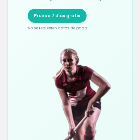
Prueba 7 días gratis
No se requieren datos de pago