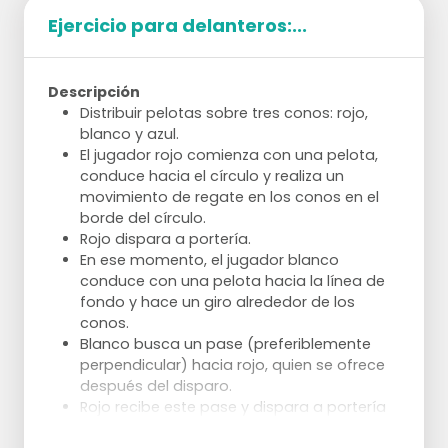
El triángulo rojo presiona desde atrás a
Ejercicio para delanteros:...
blanco y luego toma el camino más corto
hacia la portería.
El triángulo blanco elige si cierra la línea
(pase 7) o sigue hacia adentro con rojo.
Descripción
Azul debe decidir si el pase puede ir por la
Distribuir pelotas sobre tres conos: rojo,
línea o hacia adentro.
blanco y azul.
Se crea una situación de 3 contra 2 con los
El jugador rojo comienza con una pelota,
dos triángulos contra rojo (medio jugador),
conduce hacia el círculo y realiza un
blanco (pivote) y blanco (delantero).
movimiento de regate en los conos en el
Si es necesario, se puede colocar un
borde del círculo.
defensor adicional en el borde del círculo.
Rojo dispara a portería.
Opcionalmente, se puede añadir un
En ese momento, el jugador blanco
delantero adicional desde el otro lado
conduce con una pelota hacia la línea de
(triángulo azul).
fondo y hace un giro alrededor de los
Si el ejercicio solo se puede realizar en un
conos.
lado a la vez, se puede añadir un pase
Blanco busca un pase (preferiblemente
adicional antes del pase 1, por ejemplo, un
perpendicular) hacia rojo, quien se ofrece
pase en ancho desde el otro lado del
después del disparo.
campo de juego.
Rojo recibe este pase y dispara a portería
(esto también puede hacerse