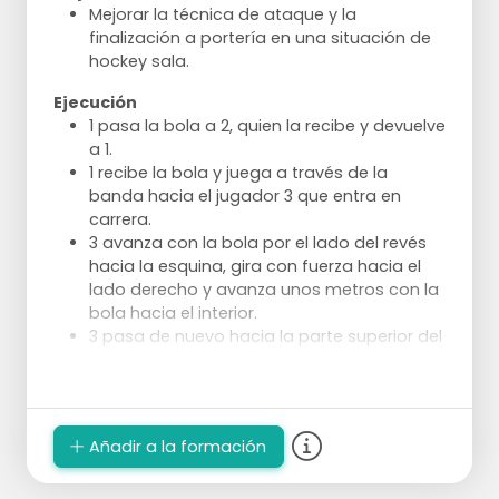
Mejorar la técnica de ataque y la
finalización a portería en una situación de
hockey sala.
Ejecución
1 pasa la bola a 2, quien la recibe y devuelve
a 1.
1 recibe la bola y juega a través de la
banda hacia el jugador 3 que entra en
carrera.
3 avanza con la bola por el lado del revés
hacia la esquina, gira con fuerza hacia el
lado derecho y avanza unos metros con la
bola hacia el interior.
3 pasa de nuevo hacia la parte superior del
círculo.
1, después de pasar a 3, continúa su carrera
hacia la parte superior del círculo, recibe la
bola en movimiento y finaliza a portería.
Añadir a la formación
Rotación
Los jugadores rotan según el patrón: 1-3-2-