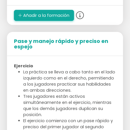
directamente sin recepción).
Rojo continúa hacia un poste o el punto de
penalti.
Añadir a la formación
Azul realiza un pase fuerte al lugar donde
se ofrece rojo.
Rojo desvía esta pelota preferiblemente.
Pase y manejo rápido y preciso en
Ejecutación
espejo
Rotar en el orden: rojo > blanco > azul.
Mínimo 3 delanteros, también pueden ser 4,
y preferiblemente con un portero.
Ejercicio
Con 3 delanteros: jugar con rebote.
Con 4 delanteros: máximo 1 rebote rápido y
La práctica se lleva a cabo tanto en el lado
luego rotar para evitar largas esperas.
izquierdo como en el derecho, permitiendo
a los jugadores practicar sus habilidades
en ambas direcciones.
Tres jugadores están activos
simultáneamente en el ejercicio, mientras
que los demás jugadores duplican su
posición.
El ejercicio comienza con un pase rápido y
preciso del primer jugador al segundo