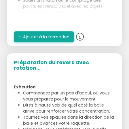
Jouez un match où le comptage des
points est rendu visuel avec les objets
mentionnés ci-dessus.
Laissez les joueurs servir la balle et la mettre
en jeu selon les règles régulières.
Assurez-vous qu'une personne
supplémentaire est éventuellement
Ajouter à la formation
disponible pour compter et tenir le score.
Préparation du revers avec
rotation...
Exécution
Commencez par un pas d'appui, où vous
vous préparez pour le mouvement.
Dites à haute voix de quel côté la balle
arrive pour renforcer votre concentration.
Tournez vos épaules dans la direction de la
balle et avancez votre raquette.