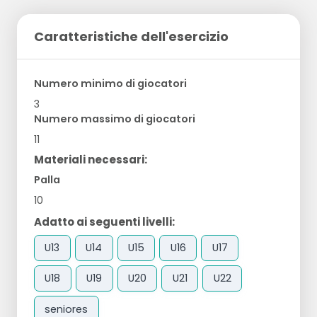
Caratteristiche dell'esercizio
Numero minimo di giocatori
3
Numero massimo di giocatori
11
Materiali necessari:
Palla
10
Adatto ai seguenti livelli:
U13
U14
U15
U16
U17
U18
U19
U20
U21
U22
seniores