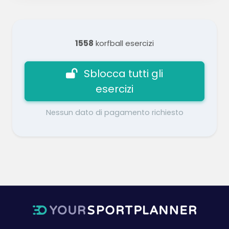
1558
korfball esercizi
Sblocca tutti gli
esercizi
Nessun dato di pagamento richiesto