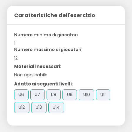
Caratteristiche dell'esercizio
Numero minimo di giocatori
1
Numero massimo di giocatori
12
Materiali necessari:
Non applicabile
Adatto ai seguenti livelli:
U6
U7
U8
U9
U10
U11
U12
U13
U14