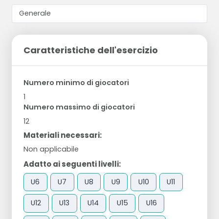
Caratteristiche dell'esercizio
Numero minimo di giocatori
1
Numero massimo di giocatori
12
Materiali necessari:
Non applicabile
Adatto ai seguenti livelli:
U6
U7
U8
U9
U10
U11
U12
U13
U14
U15
U16