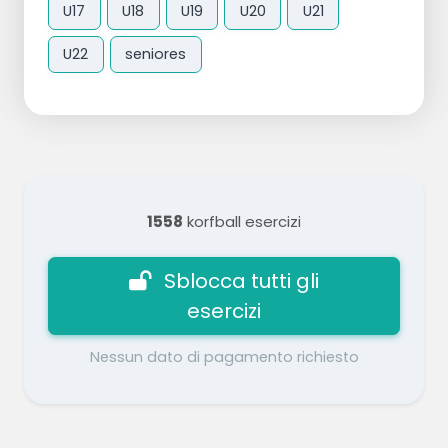
U17
U18
U19
U20
U21
U22
seniores
1558
korfball esercizi
Sblocca tutti gli
esercizi
Nessun dato di pagamento richiesto