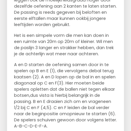
leggen ook de moeilijkheidsgraad hoger door
dezelfde oefening aan 2 kanten te laten starten.
De passing is reeds gegeven bij beloften en
eerste elftallen maar kunnen ookbij jongere
leeftijden worden gebruikt.
Het is een simpele vorm die men kan doen in
een ruimte van 20m op 20m of kleiner. Wil men
de paslijn 3 langer en strakker hebben, dan trek
je de achterlijn wat meer naar achteren.
A en D starten de oefening samen door in te
spelen op B en E (1), die vervolgens debal terug
kaatsen (2). A en D lopen op de bal in en spelen
diagonaal op C en F(3). Hier moeten beide
spelers opletten dat de ballen niet tegen elkaar
botsen,dus vista is hierbij belangrijk in de
passing. B en E draaien zich om en vrageneen
1/2 bij C en F (4,5). C en F leiden de bal verder
naar de beginpositie omopnieuw te starten (6).
De spelers schuiven gewoon door volgens letter.
A-B-C-D-E-F-A.