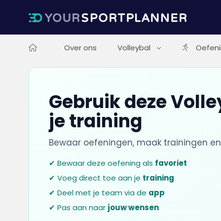
Over ons
Volleybal
Oefen
Gebruik deze Volle
je training
Bewaar oefeningen, maak trainingen en
✔ Bewaar deze oefening als
favoriet
✔ Voeg direct toe aan je
training
✔ Deel met je team via de
app
✔ Pas aan naar
jouw wensen