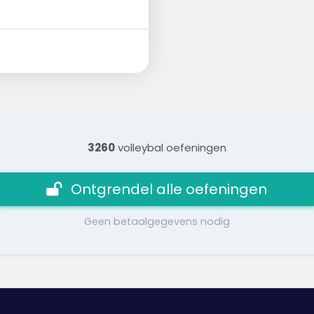
3260
volleybal oefeningen
Ontgrendel alle oefeningen
Geen betaalgegevens nodig