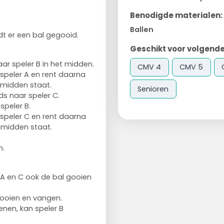
Benodigde materialen:
Ballen
dt er een bal gegooid.
Geschikt voor volgende
ar speler B in het midden.
CMV 4
CMV 5
speler A en rent daarna
t midden staat.
Senioren
s naar speler C.
speler B.
 speler C en rent daarna
t midden staat.
n.
A en C ook de bal gooien
ooien en vangen.
enen, kan speler B