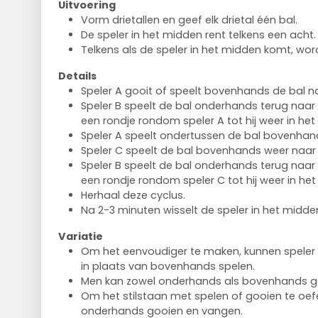
Uitvoering
Vorm drietallen en geef elk drietal één bal.
De speler in het midden rent telkens een acht.
Telkens als de speler in het midden komt, wor
Details
Speler A gooit of speelt bovenhands de bal na
Speler B speelt de bal onderhands terug naar 
een rondje rondom speler A tot hij weer in he
Speler A speelt ondertussen de bal bovenhand
Speler C speelt de bal bovenhands weer naar 
Speler B speelt de bal onderhands terug naar
een rondje rondom speler C tot hij weer in he
Herhaal deze cyclus.
Na 2-3 minuten wisselt de speler in het midde
Variatie
Om het eenvoudiger te maken, kunnen speler 
in plaats van bovenhands spelen.
Men kan zowel onderhands als bovenhands g
Om het stilstaan met spelen of gooien te oef
onderhands gooien en vangen.