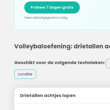
Probeer 7 dagen gratis
Geen betaalgegevens nodig
Volleybaloefening: drietallen a
Geschikt voor de volgende technieken:
conditie
Drietallen achtjes lopen