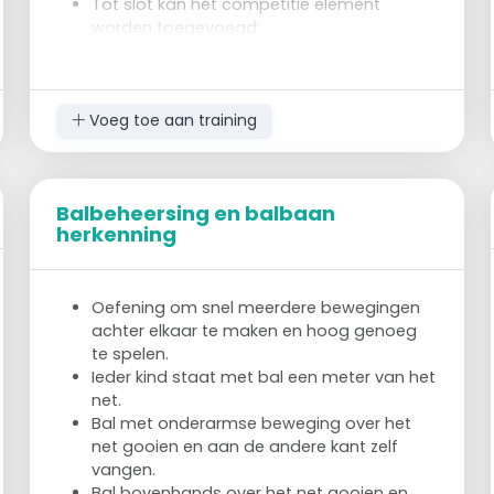
Tot slot kan het competitie element
worden toegevoegd:
wie fout gaat is af. Er blijft een winnaar
over.
Voeg toe aan training
Balbeheersing en balbaan
herkenning
Oefening om snel meerdere bewegingen
achter elkaar te maken en hoog genoeg
te spelen.
Ieder kind staat met bal een meter van het
net.
Bal met onderarmse beweging over het
net gooien en aan de andere kant zelf
vangen.
Bal bovenhands over het net gooien en