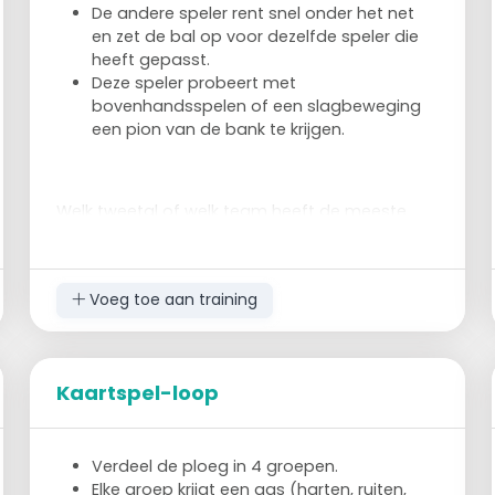
De andere speler rent snel onder het net
en zet de bal op voor dezelfde speler die
heeft gepasst.
Deze speler probeert met
bovenhandsspelen of een slagbeweging
een pion van de bank te krijgen.
Welk tweetal of welk team heeft de meeste
pionnen van de bank geslagen/gespeeld na
een X-aantal minuten?
Voeg toe aan training
Kaartspel-loop
Verdeel de ploeg in 4 groepen.
Elke groep krijgt een aas (harten, ruiten,