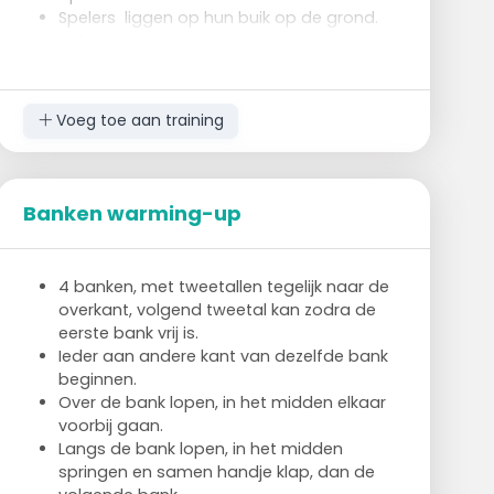
Spelers liggen op hun buik op de grond.
Achterste speler springt over iedere speler.
Aan het einde draait hij zich om en rolt de
bal naar de achterste speler onder de
andere spelers door die op dat ogenblik
Voeg toe aan training
een bruggetje hebben gevormd.
Banken warming-up
4 banken, met tweetallen tegelijk naar de
overkant, volgend tweetal kan zodra de
eerste bank vrij is.
Ieder aan andere kant van dezelfde bank
beginnen.
Over de bank lopen, in het midden elkaar
voorbij gaan.
Langs de bank lopen, in het midden
springen en samen handje klap, dan de