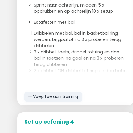
Sprint naar achterlijn, midden 5 x
opdrukken en op achterlijn 10 x setup.
Estafetten met bal.
Dribbelen met bal, bal in basketbal ring
werpen, bij goal of na 3 x proberen terug
dribbelen.
2 x dribbel, toets, dribbel tot ring en dan
bal in toetsen, na goal en na 3 x proberen
terug dribbelen.
2 x dribbel, OH, dribbel tot ring en dan bal in
ring OH.
Krachtoefeningen individueel. 2 minuten
per volgende oefeningen.
Voeg toe aan training
Spring, op grond, spring.
Knipmes.
Muurzitten.
Set up oefening 4
Setups.
Opdrukken.