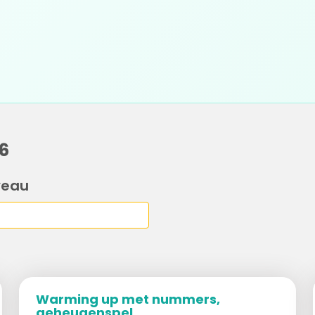
6
veau
Warming up met nummers,
geheugenspel...