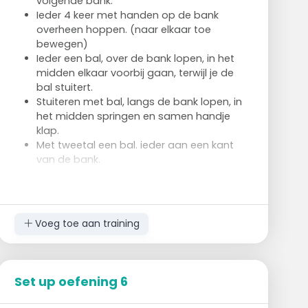
volgende bank.
Ieder 4 keer met handen op de bank
overheen hoppen. (naar elkaar toe
bewegen)
Ieder een bal, over de bank lopen, in het
midden elkaar voorbij gaan, terwijl je de
bal stuitert.
Stuiteren met bal, langs de bank lopen, in
het midden springen en samen handje
klap.
Met tweetal een bal. ieder aan een kant
van de bank.
Steeds bal overgooien terwijl je van rechts
naar links gaat (steeds dichterbij tot het
midden en dan weer verder weg).
Zijwaarts bewegen.
Voeg toe aan training
Idem 1 kant onderarms terugspelen.
Idem 1 kant bovenhands spelen.
Set up oefening 6