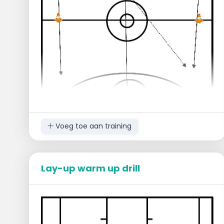
Voeg toe aan training
Lay-up warm up drill
Beginopstelling
1 groep links eindlijn
1 groep midden eindlijn
1 groep rechts eindlijn
Ballen in het midden