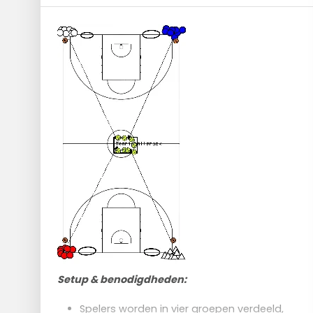
Setup & benodigdheden:
Spelers worden in vier groepen verdeeld,