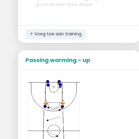
groot en klein door elkaar.
De verdeling wordt gedaan door de coach
in het midden van het veld (aan de
tennisballenbak), vier andere coaches
staan elk op de baseline aan de hoepels
Voeg toe aan training
of fietsbanden.
De spelers staan per groep in de vier
hoeken van het basketbalterrein.
Passing warming - up
Uitvoering:
Op het fluitsignaal van de coach loopt de
1ste speler van elke groep naar de
tennisballenbak, neemt er een tennisbal uit
en sprint terug naar zijn/haar groep.
Aangekomen bij zijn/haar groep, geeft de
speler 1ste speler een 'vuistje' aan de 2de
speler en legt zijn/haar bal in de daartoe
bestemde hoepel of fietsband.
De 2de speler vertrekt voor dezelfde
oefening zodra het 'vuistje' is gegeven.