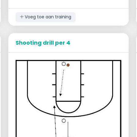
Voeg toe aan training
Shooting drill per 4
Beginopstelling
1 groep links eindlijn
1 groep midden eindlijn
1 groep rechts eindlijn
Ballen in het midden
Verloop:
Speler in het midden past naar links
Speler links past terug naar speler in
het midden
Speler in het midden past naar rechts
Speler rechts doet een lay-up en loopt
door naar de andere kant
Speler in het midden loopt rond de
kegel aan de rechterkant en keert zo