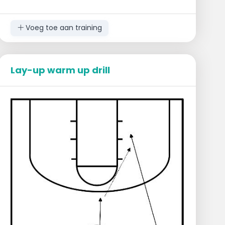
Voeg toe aan training
Lay-up warm up drill
Beginopstelling:
1 verdediger ter hoogte van de vrije
worplijn
Rest van de spelers in het midden van
de middellijn
Bal aan de middellijn
Verloop:
Speler dribbelt krachtig tot voor de
vrije worplijn en neemt een shot
Defense beweegt maar verhindert het
shot niet
Shotter neemt eigen rebound en sluit
achteraan terug aan
Defense blijft x aantal keer staan