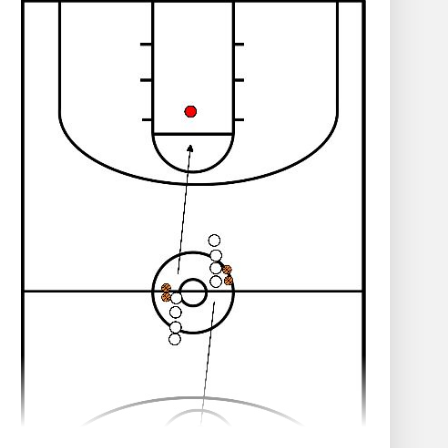
Progressie
:
De coach roept de volgende positie
(altijd links en rechts gespiegeld)
Driepunters
Met pas terug naar de coach
Regressie
:
Met 2 in plaats van 4 spelers