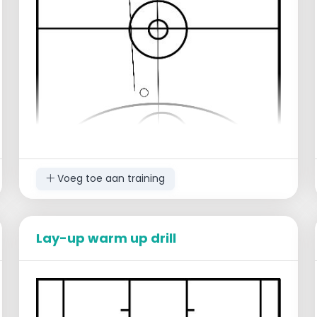
terug
Speler links neemt de rebound en
loopt in het midden
Spelen hetzelfde naar de andere kant
Progressie:
Geen dribbels
De oefening 2 keer na elkaar lopen
De oefening 3 keer na elkaar lopen
Rechter lay-up
Linker lay-up
Voeg toe aan training
Lay-up warm up drill
Beginopstelling:
Er zijn zoveel teams als er groepen van
4 zijn
1 speler baseline aan één kant met bal
1 speler baseline aan andere kant met