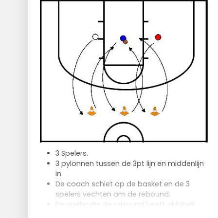
De 2 spelers die vanaf de andere baseline
zijn begonnen stoppen bij de pionnen en
gaan al passend terug naar de andere
kant en maken vanaf de pionnen een
layup, etc etc
3 Spelers.
3 pylonnen tussen de 3pt lijn en middenlijn
in.
De coach schiet op de basket en de 3
spelers vechten om de rebound.
De speler die de rebound heeft, dribbelt
om de middelste pylon heen en gaat weer