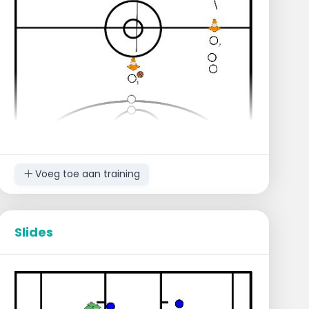
Progressie:
Defense komt omhoog
Offense doet een crossover en neemt
een lay-up
Extra verdediger op de lay-up
Voeg toe aan training
Slides
Beginopstelling:
1 groep ter hoogte van de middellijn,
rechts
1 groep een paar meter achter de
middellijn, midden