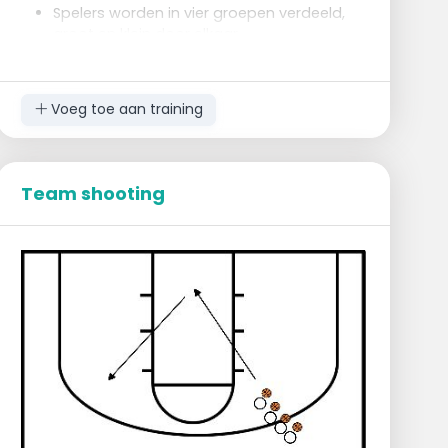
Spelers worden in vier groepen verdeeld,
groot en klein door elkaar.
De verdeling wordt gedaan door de coach
in het midden van het veld (aan de
tennisballenbak), vier andere coaches
Voeg toe aan training
staan elk op de baseline aan de hoepels
of fietsbanden.
De spelers staan per groep in de vier
hoeken van het basketbalterrein.
Team shooting
Uitvoering:
Op het fluitsignaal van de coach loopt de
1ste speler van elke groep naar de
tennisballenbak, neemt er een tennisbal uit
en sprint terug naar zijn/haar groep.
Aangekomen bij zijn/haar groep, geeft de
speler 1ste speler een 'vuistje' aan de 2de
speler en legt zijn/haar bal in de daartoe
bestemde hoepel of fietsband.
De 2de speler vertrekt voor dezelfde