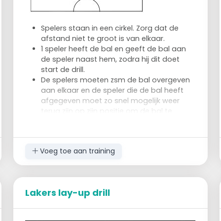
Spelers staan in een cirkel. Zorg dat de
afstand niet te groot is van elkaar.
1 speler heeft de bal en geeft de bal aan
de speler naast hem, zodra hij dit doet
start de drill.
De spelers moeten zsm de bal overgeven
aan elkaar en de speler die de bal heeft
afgegeven moet zo snel mogelijk weer
terug zijn op zijn positie om de bal te
ontvangen en door te geven aan de speler
naast zich.
Zodra de speler naast hem de bal heeft
Voeg toe aan training
afgegeven start zijn ronde.
Lakers lay-up drill