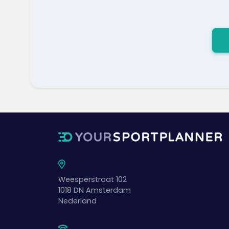
Weesperstraat 102
1018 DN
Amsterdam
Nederland