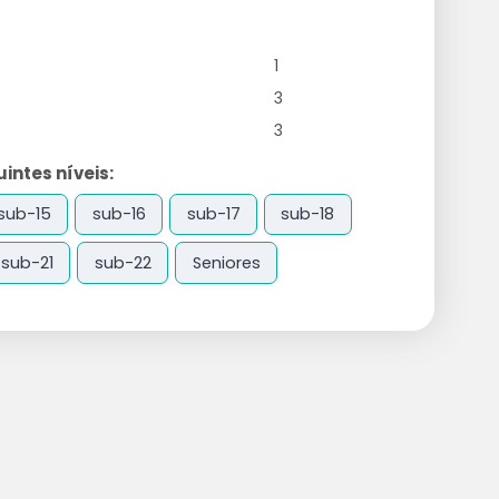
1
3
3
ntes níveis:
sub-15
sub-16
sub-17
sub-18
sub-21
sub-22
Seniores