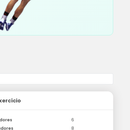
xercício
dores
6
adores
8