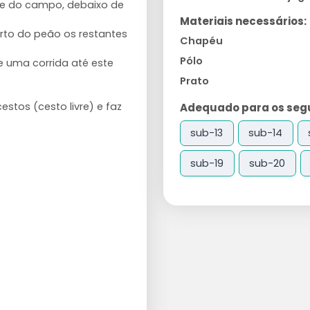
de do campo, debaixo de
Materiais necessários:
rto do peão os restantes
Chapéu
Pólo
e uma corrida até este
Prato
stos (cesto livre) e faz
Adequado para os segui
sub-13
sub-14
sub-19
sub-20