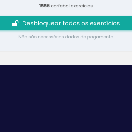
1556
corfebol exercícios
Desbloquear todos os exercícios
Não são necessários dados de pagamento