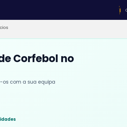
ícios
 de Corfebol no
lhe-os com a sua equipa
sidades