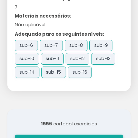
7
Materiais necessários:
Não aplicável
Adequado para os seguintes níveis:
sub-6
sub-7
sub-8
sub-9
sub-10
sub-11
sub-12
sub-13
sub-14
sub-15
sub-16
1556
corfebol exercícios