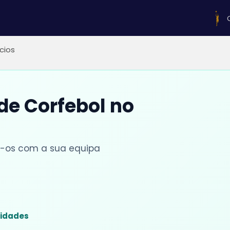
ícios
 de Corfebol no
lhe-os com a sua equipa
sidades