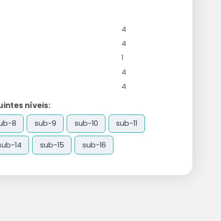
4
4
1
4
4
ntes níveis:
ub-8
sub-9
sub-10
sub-11
sub-14
sub-15
sub-16