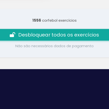
1556
corfebol exercícios
Desbloquear todos os exercícios
Não são necessários dados de pagamento