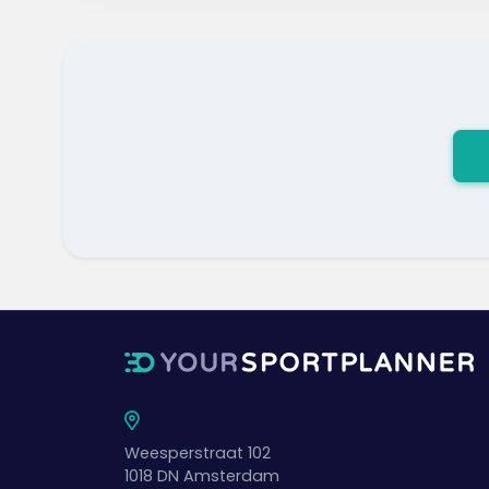
Weesperstraat 102
1018 DN
Amsterdam