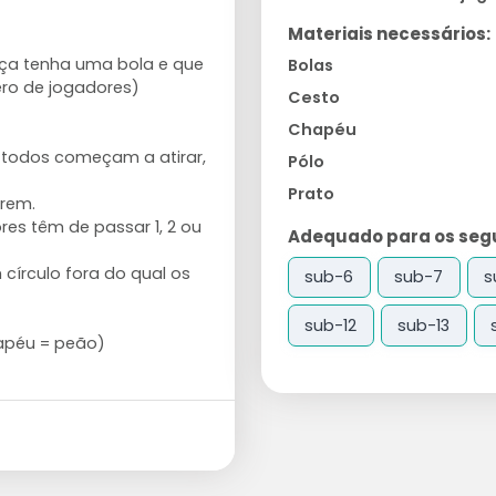
Materiais necessários:
nça tenha uma bola e que
Bolas
ro de jogadores)
Cesto
Chapéu
todos começam a atirar,
Pólo
Prato
rem.
es têm de passar 1, 2 ou
Adequado para os segui
 círculo fora do qual os
sub-6
sub-7
s
sub-12
sub-13
apéu = peão)