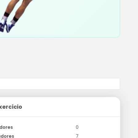
xercício
dores
0
adores
7