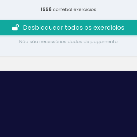
1556
corfebol exercícios
Desbloquear todos os exercícios
Não são necessários dados de pagamento