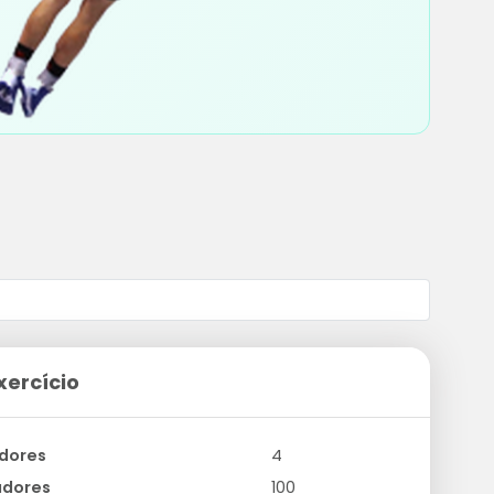
xercício
dores
4
adores
100