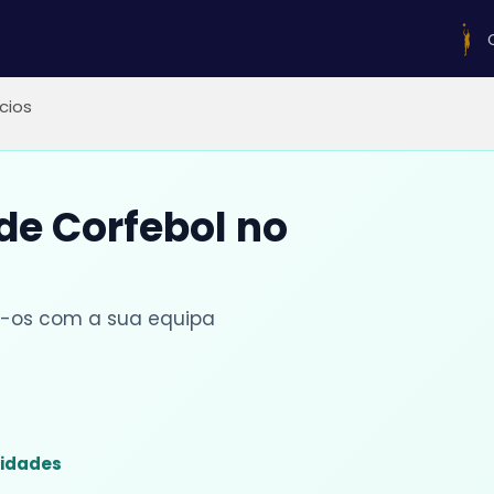
ícios
 de Corfebol no
lhe-os com a sua equipa
sidades