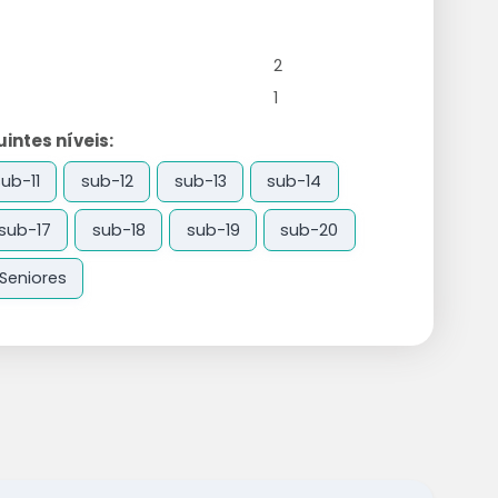
2
1
ntes níveis:
sub-11
sub-12
sub-13
sub-14
sub-17
sub-18
sub-19
sub-20
Seniores