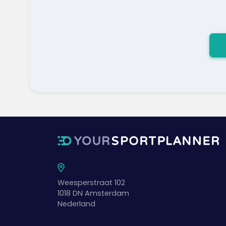
Weesperstraat 102
1018 DN
Amsterdam
Nederland