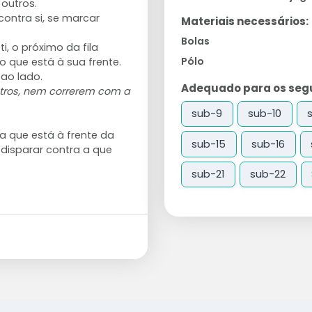
 outros.
contra si, se marcar
Materiais necessários:
Bolas
, o próximo da fila
Pólo
o que está à sua frente.
 ao lado.
Adequado para os segui
tros, nem correrem com a
sub-9
sub-10
a que está à frente da
sub-15
sub-16
e disparar contra a que
sub-21
sub-22