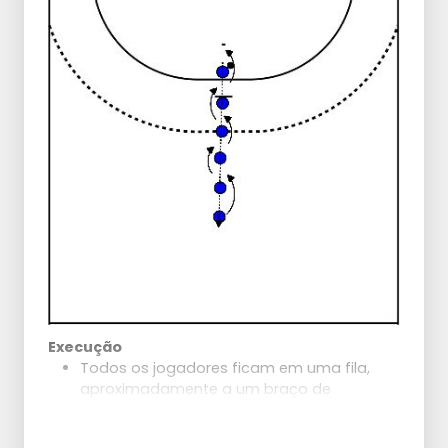
equipa.
defensor que encontra pelo caminho.
Passo 5: Duas filas uma em frente à outra.
Você cruza-se no meio e após o
movimento de passe, passa a bola para o
primeiro jogador da fila e junta-se à parte
de trás.
Desafio Extra
Jogadores que já dominam bem isso
podem também praticar a rotação em
direção ao braço de arremesso. Jogador
destro: após o pouso em dois pés, gire
com a perna esquerda e com a direita dê
o último passo em direção à baliza.
Jogador canhoto: após o pouso em dois
pés, gire com a perna direita e com a
esquerda dê o último passo em direção à
Execução
baliza.
Todos os jogadores ficam em uma fila,
aproximadamente a um braço de
distância uns dos outros, com as pernas
afastadas.