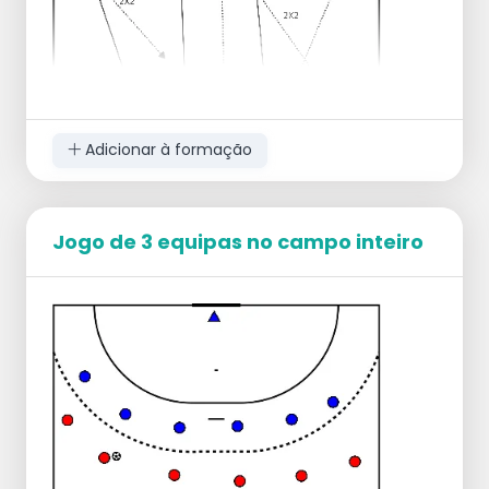
Adicionar à formação
Jogo de 3 equipas no campo inteiro
Início
O exercício começa com um passe do
guarda-redes para uma das alas, criando
uma situação de 1x0.
Após a finalização, o jogador realiza uma
recuperação defensiva.
Desenvolvimento
O guarda-redes coloca a bola em uma
das alas e inicia uma situação de 2x1.