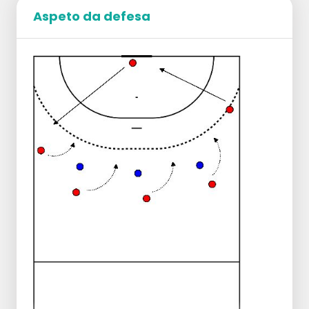
até cerca de 8 metros.
Aspeto da defesa
Pontos de atenção:
Os construtores da esquerda e da direita
exercem uma boa pressão e recuam
imediatamente a 11/12 metros e para a linha
lateral.
Passar a bola a um ritmo rápido sem ser
apanhado.