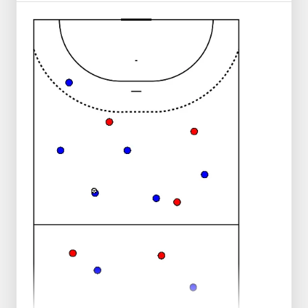
Objetivo
Melhorar a capacidade de tomada de
decisão e a resistência em situações de
jogo real.
Execução
Divida os jogadores em três equipas.
Utilize o campo inteiro para a atividade.
As equipas jogam entre si, com uma
equipa sempre em defesa e as outras
duas alternando entre ataque e defesa.
O treinador pode intervir para corrigir erros
e ajustar táticas durante o jogo.