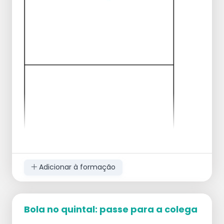
O jogador que atacou no 2x1 inicia a
recuperação defensiva.
O guarda-redes coloca a bola no defensor
do exercício anterior, que escolhe um
colega das alas para atacar em 2x2.
Conclusão
O exercício termina quando o guarda-
redes defende ou a bola sai fora no 2x2.
Adicionar à formação
Bola no quintal: passe para a colega