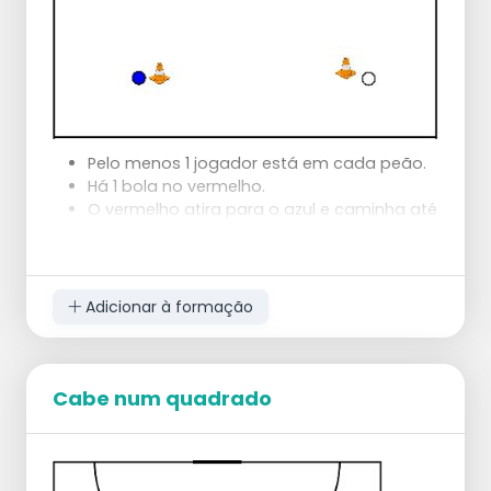
Pelo menos 1 jogador está em cada peão.
Há 1 bola no vermelho.
O vermelho atira para o azul e caminha até
ao peão do azul.
A azul lança para a branca e corre para o
peão da branca, e assim sucessivamente.
Adicionar à formação
Variações:
Correr atrás da bola.
A bola corre no sentido dos ponteiros do
Cabe num quadrado
relógio e os jogadores no sentido contrário
ao dos ponteiros do relógio.
Cruzamento na diagonal.
2 bolas.