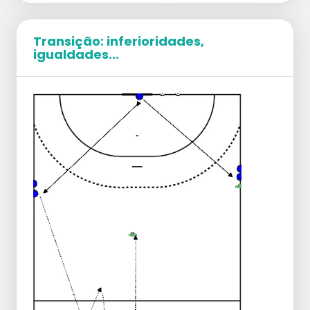
Transição: inferioridades,
igualdades...
Descrição
Este jogo pode ser jogado como jogo final,
durante o treino ou como aquecimento.
É atraente porque pode ser bem
diferenciado e alterado.
Execução
Dois times são formados em um campo
de aproximadamente 10 por 10 metros.
Um time começa com a bola e tenta
passá-la 10 vezes para um companheiro
de equipe.
O outro time tenta interceptar a bola e, em
seguida, também passá-la 10 vezes.
Variações