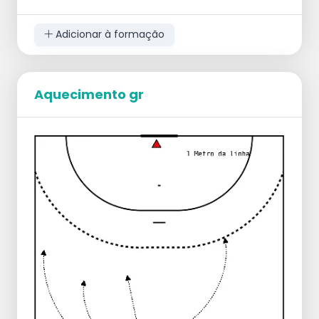
todas em ferradura
Adicionar à formação
Nota:
uso obrigatório das técnicas individuais
defensivas por esta ordem:
Proatividade
Aquecimento gr
Ação sobre defensor e braço da bola
Bloco
Feedback:
braços ativos,
pernas ativas,
tempo de saída correto,
comunicação,
não perder duelos