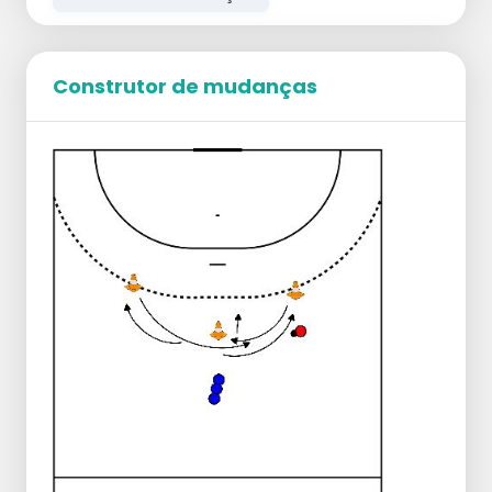
O objetivo é dar a bola ao segundo
jogador, correndo e rodando com a bola à
volta do defesa (estilo râguebi)
O defesa continua a defender o atacante
Construtor de mudanças
frontalmente e faz contra-pressão.
Treino
Com o pé da frente, pressionar
frontalmente e não pelo lado