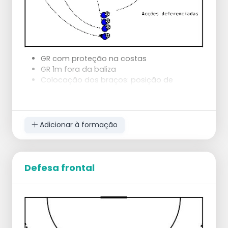
GR com proteção na costas
GR 1m fora da baliza
Colocação dos braços: posição de
pugilista
1 fila central
Variantes:
Remate de várias posições
Adicionar à formação
Drible com a mão não dominante
Com oposição do lado interior
Com oposição e roubo de bola
Feedback :
Defesa frontal
Aquecer GR,
Drible de proteção,
Vários tipos de remate,
Movimento sempre para dentro,
Roubo só com a mão lateral