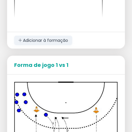
Adicionar à formação
Forma de jogo 1 vs 1
Em pares, de frente um para o outro.
Defendam-se caminhando na direção um
do outro e:
colocar as mãos à altura dos ombros
batendo no ar com as mãos -
saltando
tocarem-se no ar com o peito
parar um ao outro com a mão na
lateral