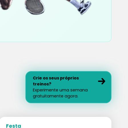
Crie os seus próprios
treinos?
Experimente uma semana
gratuitamente agora.
Festa