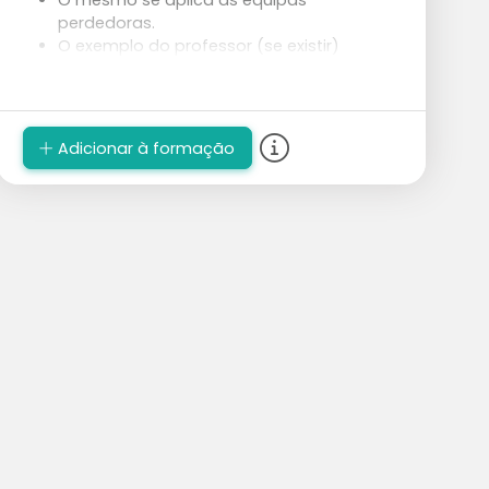
O mesmo se aplica às equipas
perdedoras.
O exemplo do professor (se existir)
mostra novamente a explicação de um
desempate e as possíveis configurações.
Tarefa adicional: os alunos tentam
escolher uma tática básica deliberada
Adicionar à formação
para dificultar a tarefa do adversário.
A escolha das tácticas de base é feita
com base "naquilo em que a própria
equipa é boa" e "naquilo em que o
adversário não é tão bom