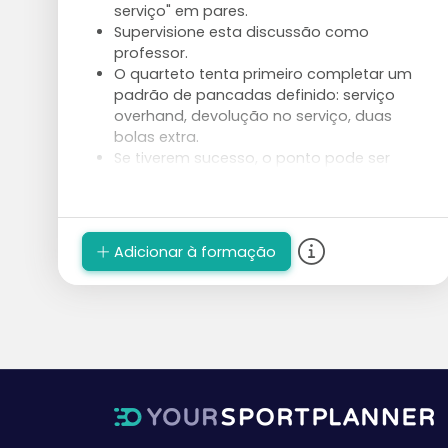
serviço" em pares.
Supervisione esta discussão como
professor.
O quarteto tenta primeiro completar um
padrão de pancadas definido: serviço
overhand, devolução no serviço, duas
bolas extra.
Se tiverem sucesso, o ponto pode ser
jogado um contra o outro.
Que equipa ganha o desempate?
Tarefa adicional: o padrão de pancadas a
completar torna-se mais difícil, uma vez
Adicionar à formação
que jogamos numa formação "um para
cima". (= um jogador na rede e um
jogador na defesa)