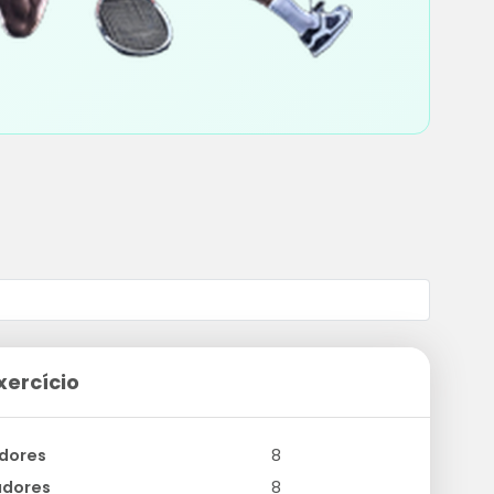
xercício
dores
8
adores
8