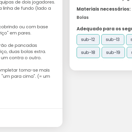
uipas de dois jogadores.
linha de fundo (lado a
Materiais necessários:
Bolas
scobrindo ou com base
Adequado para os segui
iço" em pares.
sub-12
sub-13
drão de pancadas
iço, duas bolas extra.
sub-18
sub-19
 um contra o outro.
ompletar torna-se mais
 "um para cima". (= um