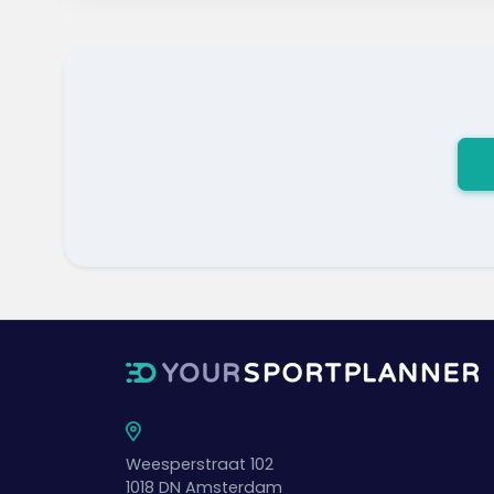
Weesperstraat 102
1018 DN
Amsterdam