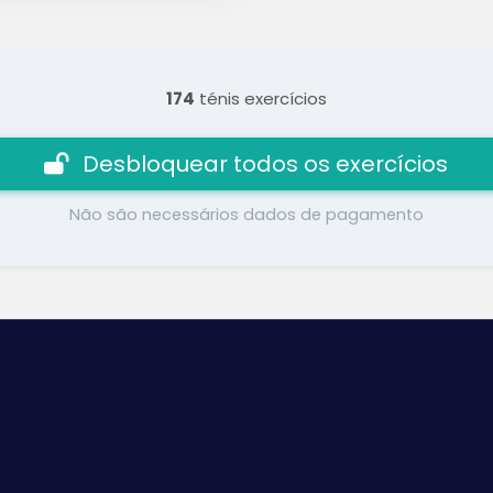
174
ténis exercícios
Desbloquear todos os exercícios
Não são necessários dados de pagamento