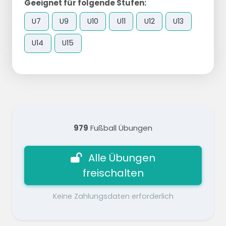
Geeignet für folgende Stufen:
U7
U9
U10
U11
U12
U13
U14
U15
979
Fußball Übungen
Alle Übungen
freischalten
Keine Zahlungsdaten erforderlich