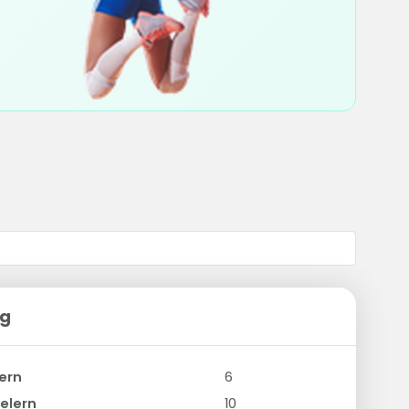
ng
ern
6
elern
10