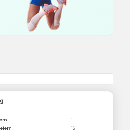
ng
ern
1
elern
16