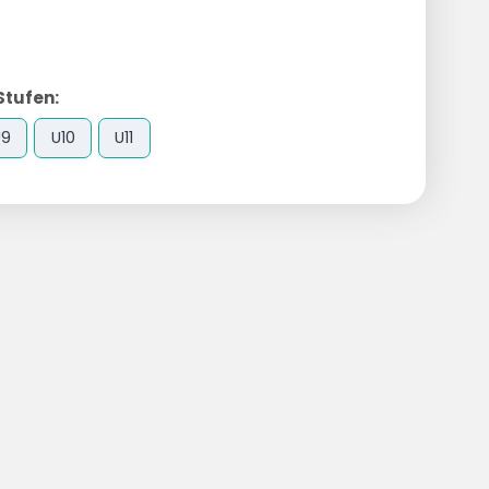
Stufen:
U9
U10
U11