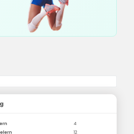
ng
ern
4
elern
12