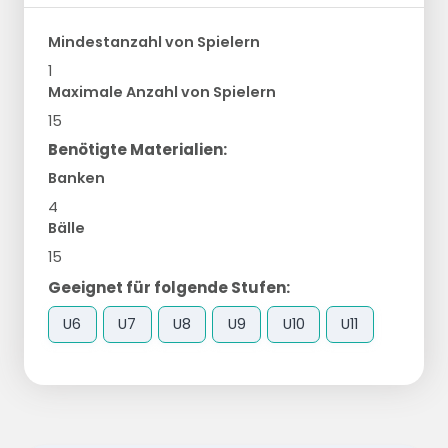
Mindestanzahl von Spielern
1
Maximale Anzahl von Spielern
15
Benötigte Materialien:
Banken
4
Bälle
15
Geeignet für folgende Stufen:
U6
U7
U8
U9
U10
U11