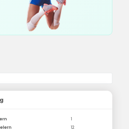
ng
ern
1
elern
12