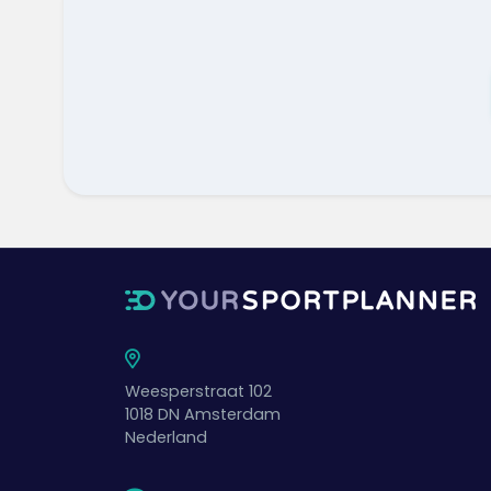
Weesperstraat 102
1018 DN
Amsterdam
Nederland