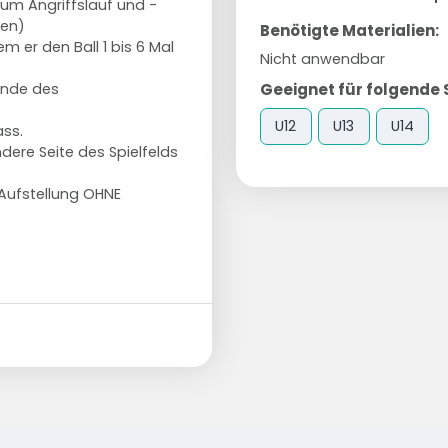
zum Angriffslauf und -
ren)
Benötigte Materialien:
m er den Ball 1 bis 6 Mal
Nicht anwendbar
Geeignet für folgende 
Hände des
U12
U13
U14
ss.
dere Seite des Spielfelds
e Aufstellung OHNE