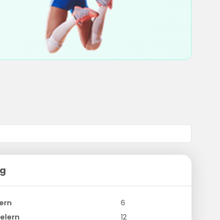
ng
ern
6
elern
12