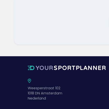
Weesperstraat 102
1018 DN
Amsterdam
Nederland