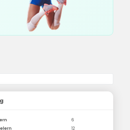
ng
ern
6
elern
12