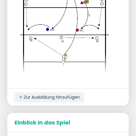
SV läuft nach dem Aufbau um T herum.
SV1 & 2 lösen sich nach jeder Aufstellung
gegenseitig ab.
Erweiterung :
Feldverteidigung hinzufügen. (Liberos)
B's spielen den Ball hoch zurück zum
Angreifer, der zu Pos 3/2 passt.
Die Übung beginnt wieder mit dem Pass
zum Angreifer.
Zur Ausbildung hinzufügen
Einblick in das Spiel
Ziel: Peripheres Sehen.