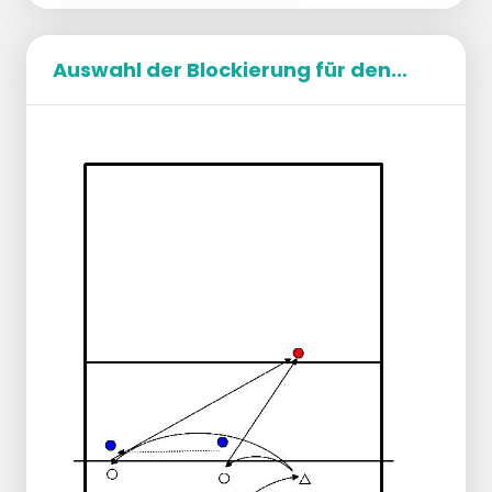
Auswahl der Blockierung für den...
Organisation:
Trainer wirft zum Spielmacher auf p2/4
auf Feld A.
Wechseln Sie alle 5 Setups.
Auf p4 steht ein Angreifer am Netz.
Auf Spielfeld B ein Blocker auf p2 und
ein Verteidiger auf p5.
Ausführung:
Der Trainer schlägt den Ball und wirft
ihn ins Netz.
Der Angreifer läuft im Moment des
Treffers vom Netz zurück und greift den
Aufbau auf p4 an.
Dann läuft sie zurück und greift einen 2.
Ball auf Seite 3 an.
Die Sperre auf Feld B wird auf p3
verschoben.