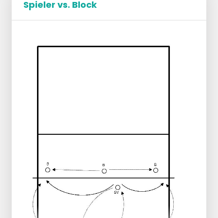
Spieler vs. Block
Organisation:
Feld B Spieler auf p2, p3 und p5.
Spieler des Feldes A auf P2 und p4.
Trainer mit den Bällen auf Feld B.
Ausführung:
Trainer wirft Bälle zu PL auf 4.
Pass, Aufbau und Angriff auf P4.
Achtung!
Block im 2-Hand-Satz, Finger gespreizt
und nach dem Ball greifen.
Der Mittelblock verbindet sich mit den
Händen geradeaus.
SBS6 (Stillstehender Blockhubarm in
Position 6).