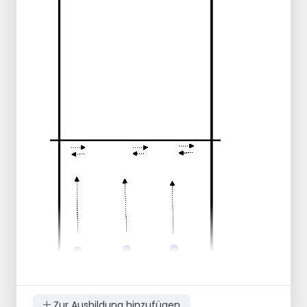
an, überquert die Netzblöcke und taucht
dann an der 3-Meter-Linie ab. Eine andere
Person 'versorgt' die Person auf dem Stuhl
mit Bällen. je 10x.
Wie bei Übung 2. Jetzt kommt nur eine 2.
Spitze auf etwa 5 bis 6 Meter. Mit dem
Gesicht zum Netz verteidigen!
Zur Ausbildung hinzufügen