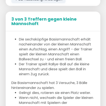
Zum Netz laufen und:
3 von 3 Treffern gegen kleine
Durchspringen; blocken und zurückspielen.
Mannschaft
Leicht in die Knie gehen.
Blockt mit 1 Seitwärtspass nach rechts und
blockt wieder.
Die sechsköpfige Basismannschaft erhält
Blockt mit 1 Seitwärtspass rechts und blockt
nacheinander von der kleinen Mannschaft
und wieder nach links seitwärts und blockt.
einen Aufschlag, einen Angriff - der Trainer
Wie Nummer 3, aber dann mit Cross 'inside'
spielt der kleinen Mannschaft einen
rechts und wieder links.
Ballwechsel zu - und einen freien Ball.
Info: bei Block nach rechts mit dem
Der Trainer spielt Rallye-Ball auf die kleine
linken Bein beginnen, bei Block nach
Mannschaft und diese spielt den Ball in
links mit dem rechten Bein beginnen.
einem Zug zurück.
Wie Nummer 3, aber mit Kreuz "außen".
Info: Bei einem Block nach rechts sollte
Die Basismannschaft hat 3 Versuche, 3 Bälle
das rechte Bein ebenfalls geöffnet
hintereinander zu spielen.
werden, um den Sprung kraftvoller zu
Gelingt dies, rotieren sie einen Platz weiter.
machen. umgekehrt zum linken Block.
Wenn nicht, wechseln die Spieler der kleinen
Block mit 1 Seitwärtspass rechts, idem nach
Mannschaft mit Spielern der
links. Gerades Innenkreuz, dasselbe nach