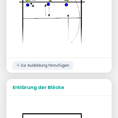
Auf den Pass folgt ein Aufbau auf 4, der
vom bereitstehenden Spieler angegriffen
wird
Erweitern:
Blockieren auf Position 2
Abblocken auf den Positionen 2 und 3
Verteidigung auf Position 5
Zur Ausbildung hinzufügen
2 Personen auf einem Stuhl, eine mit 2
Tennisbällen.
Erklärung der Blöcke
Auf der anderen Seite des Netzes muss
man Blöcke und Tennisbälle nehmen
und sie der anderen Person auf dem
Stuhl -Block- zuspielen.
Je 10x
Eine Person auf dem Stuhl greift jedes Mal