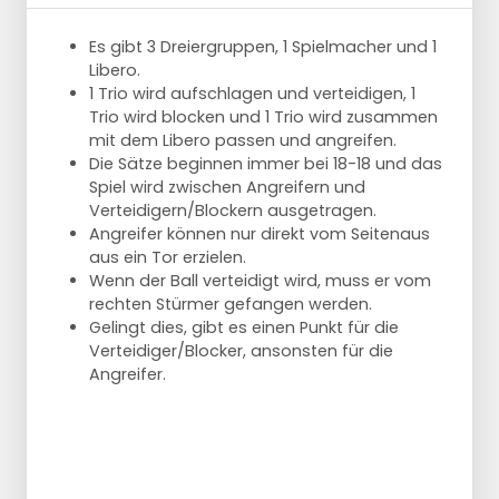
Blockiert Mitte, Seite zu Ecke und blockiert
auch dort.
Es gibt 3 Dreiergruppen, 1 Spielmacher und 1
Blocks in der Mitte, Verteidigung mit Blick
Libero.
auf das Netz auf 4 Meter, Angriff auf die
1 Trio wird aufschlagen und verteidigen, 1
Ecke, Verteidigung mit Blick auf das Netz
Trio wird blocken und 1 Trio wird zusammen
auf 4 Meter usw.
mit dem Libero passen und angreifen.
Blöcke in der Mitte, 5x Tauchen an der 3-
Die Sätze beginnen immer bei 18-18 und das
Meter-Linie, 5x Block an der Ecke, Tauchen
Spiel wird zwischen Angreifern und
an der 3-Meter-Linie.
Verteidigern/Blockern ausgetragen.
Wie 3, aber nach dem Tauchgang auf 3
Angreifer können nur direkt vom Seitenaus
Meter noch auf Angriff T verteidigen.
aus ein Tor erzielen.
Wenn der Ball verteidigt wird, muss er vom
Alle Übungen 5x ausführen und nach jeder
rechten Stürmer gefangen werden.
Übung die Seite wechseln.
Gelingt dies, gibt es einen Punkt für die
Verteidiger/Blocker, ansonsten für die
Angreifer.