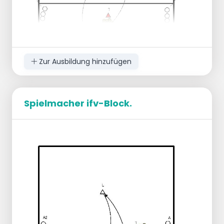
Zur Ausbildung hinzufügen
Spielmacher ifv-Block.
Ziel der Übung ist es, dass der Verteiler versucht
zu verhindern, dass auf der anderen Seite des
Netzes ein Doppelblock entsteht.
T spielt die Bälle mit hohem Tempo in
Richtung Pos. 3
SV läuft nach innen und gibt eine
Aufstellung nach vorne oder hinten, um den
Block in die Irre zu führen.
B versuchen, beim Angriff einen
dissonanten Block zu bilden.