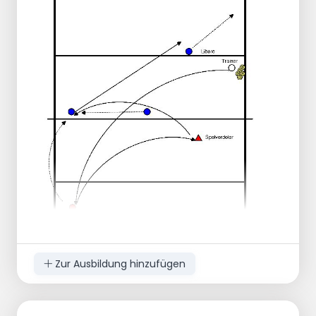
Tr wirft Bälle auf Feld A.
Sv. stellt p3 oder p4 ein.
Auf Feld B wählt/liest der Block auf p3,
ob er auf p3 oder auf p4 angreift.
Angriff blocken und eventuell den
abgewehrten Ball fangen.
Punkt der Aufmerksamkeit:
Block muss Setupper lesen und eine
entsprechende Auswahl treffen.
Vermeiden Sie "Glücksspiele".
Zur Ausbildung hinzufügen