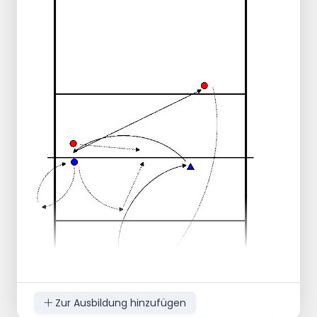
Seite eine Seite aus, bewegt sich seitlich zur
Antenne und springt erneut mit dem Ball,
der von der nicht-dominanten Seite über
das Netz geschlagen wird.
Dann 1 Blocker, 2 Spieler mit Bällen hinter
sich, 1 Angreifer auf der
gegenüberliegenden Seite. Der Ball wird
über die Blocker zum Angreifer geworfen.
Der Blocker beobachtet den Arm des
Angreifers und blockt den Ball zur Position 6.
Erweitern auf 2-Block mit Rutsche und
Zentrum, einschließlich Bewegung.
Zur Ausbildung hinzufügen