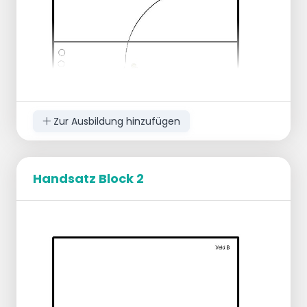
Laufende Anweisungen:
Der Angreifer wird zum Block.
Block wird zur Verteidigung.
Der Verteidiger holt die Bälle zurück und
wird zum Angreifer.
Zur Ausbildung hinzufügen
Handsatz Block 2
Organisation:
Feld A:
Sv auf P2/3, Angreifer auf P3 und
P4.
Feld B:
Block auf P2 und P3 und Libero auf
P5.
Ausführung: