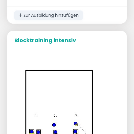
Zur Ausbildung hinzufügen
Blocktraining intensiv
Organisation:
2 Spieler mit Ball auf Feld B
1 Spielmacher auf der Position 2/3 auf Feld A
2 Passgeber auf Feld A, 5 Meter vom Netz
entfernt
1 Angreifer auf der 3-Meter-Linie
Rest in einer Linie entlang der linken
Seitenlinie
Grundlegendes
Spieler auf Feld B wirft den Ball zum
Passgeber auf Feld A