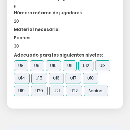
6
Número máximo de jugadores
20
Material necesario:
Peones
30
Adecuado para los siguientes niveles:
U8
U9
U10
U11
U12
U13
U14
U15
U16
U17
U18
U19
U20
U21
U22
Seniors