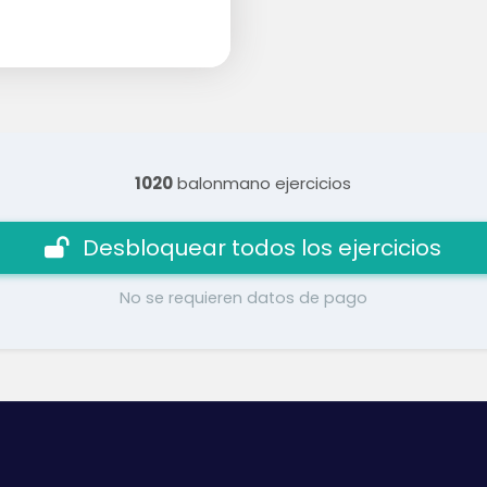
1020
balonmano ejercicios
Desbloquear todos los ejercicios
No se requieren datos de pago