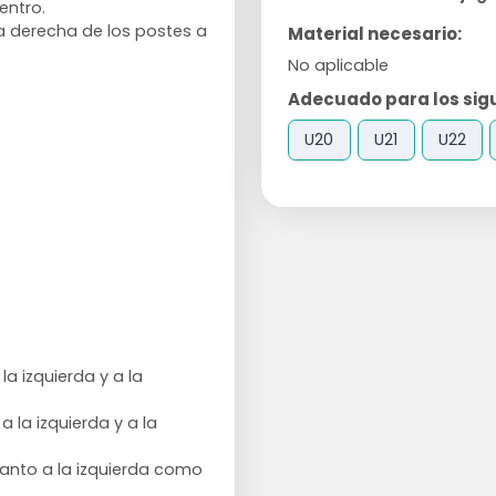
entro.
la derecha de los postes a
Material necesario:
No aplicable
Adecuado para los sigu
U20
U21
U22
la izquierda y a la
 la izquierda y a la
tanto a la izquierda como