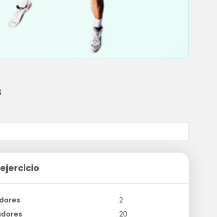
s
ejercicio
dores
2
adores
20