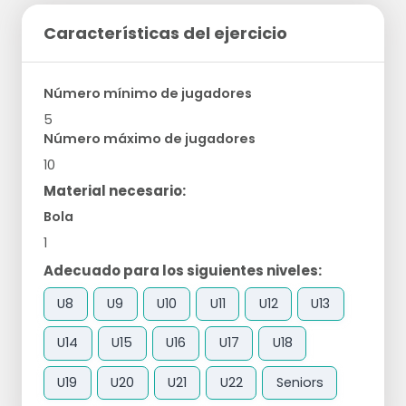
Características del ejercicio
Número mínimo de jugadores
5
Número máximo de jugadores
10
Material necesario:
Bola
1
Adecuado para los siguientes niveles:
U8
U9
U10
U11
U12
U13
U14
U15
U16
U17
U18
U19
U20
U21
U22
Seniors