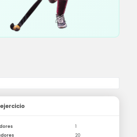
ejercicio
dores
1
adores
20