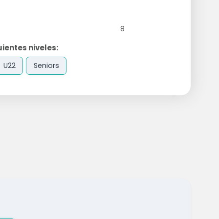
8
ientes niveles:
U22
Seniors