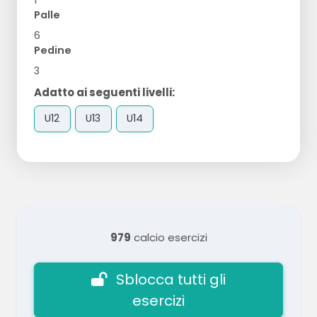
1
Palle
6
Pedine
3
Adatto ai seguenti livelli:
U12
U13
U14
979
calcio esercizi
Sblocca tutti gli
esercizi