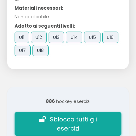
Materiali necessari:
Non applicabile
Adatto ai seguenti livelli:
U11
U12
U13
U14
U15
U16
U17
U18
886
hockey esercizi
Sblocca tutti gli
esercizi