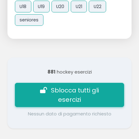
U18
U19
U20
U21
U22
seniores
881
hockey esercizi
Sblocca tutti gli
esercizi
Nessun dato di pagamento richiesto