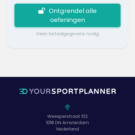
Ontgrendel alle
oefeningen
Geen betaalgegevens nodig
Weesperstraat 102
1018 DN
Amsterdam
Nederland