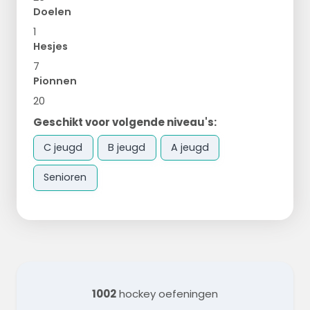
Doelen
1
Hesjes
7
Pionnen
20
Geschikt voor volgende niveau's:
C jeugd
B jeugd
A jeugd
Senioren
1002
hockey oefeningen