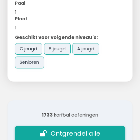
Paal
1
Plaat
1
Geschikt voor volgende niveau's:
C jeugd
B jeugd
A jeugd
Senioren
1733
korfbal oefeningen
Ontgrendel alle