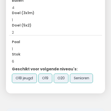
Ballen
4
Doel (3x1m)
1
Doel (5x2)
2
Paal
1
Stok
6
Geschikt voor volgende niveau's:
O18 jeugd
O19
O20
Senioren