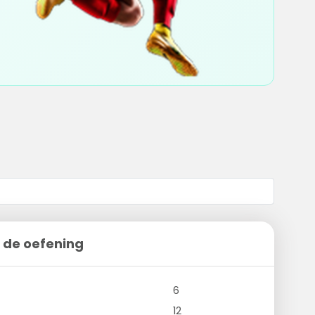
 de oefening
6
12