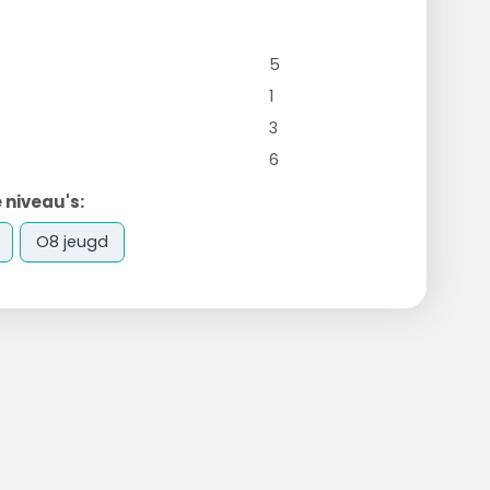
5
1
3
6
 niveau's:
O8 jeugd