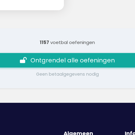
1157
voetbal oefeningen
Ontgrendel alle oefeningen
Geen betaalgegevens nodig
Algemeen
Inf