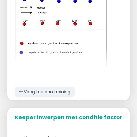
Voeg toe aan training
Keeper inwerpen met conditie factor
Per 2 één matje of iedereen ene matje als
niet teveel spelers zijn