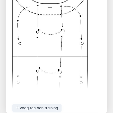
over de middellijn heen.
Voeg toe aan training