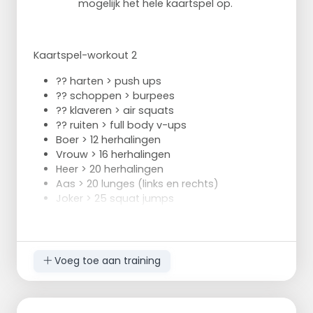
mogelijk het hele kaartspel op.
Er kan ook gekozen worden om
verschillende instructies te geven aan een
tweetal.
Voorbeelden hiervan zijn:
Kaartspel-workout 2
Passen met een sprong.
?? harten > push ups
Passen met 2 armen.
?? schoppen > burpees
Passen met 2 armen boven het hoofd.
?? klaveren > air squats
Sprint de andere kant op na een pass.
?? ruiten > full body v-ups
Boer > 12 herhalingen
Vrouw > 16 herhalingen
Heer > 20 herhalingen
Aas > 20 lunges (links en rechts)
Joker > 25 squat jumps
Voeg toe aan training