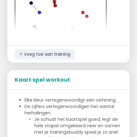
Sprint.
Voeg toe aan training
Kaart spel workout
Je maakt tweetallen.
Deze tweetallen beginnen rustig door de
Elke kleur vertegenwoordigt een oefening.
zaal te lopen met een bal.
De cijfers vertegenwoordigen het aantal
Ongeveer elke minuut maak je het een tikje
herhalingen.
sneller.
Je schudt het kaartspel goed, legt de
We gaan dus langzaam werken van een
hele stapel omgekeerd neer en samen
rustig hardloop tempo naar een sprint
met je trainingsbuddy speel je zo snel
tempo.