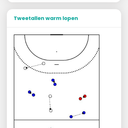
Tweetallen warm lopen
Je maakt tweetallen.
Allebei de personen gaan op de hoogte
van de palen staan op de cirkel.
Je loopt met 1 bal per tweetal naar de cirkel
aan de overkant toe.
Terwijl je rent naar de overkant gooi je de
bal over naar elkaar.
Als je aan de overkant bent loop je in
looppas terug naar de andere kant.
Variatie:
Bovenhands gooien.
Onderhands gooien.
Passen met sprongschot.
Zijwaartse sprong naar de andere
cirkel.
Kruispass naar de andere cirkel.
Versnelde pass. (50, 60, 70, 80 %)