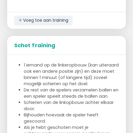
Speler A speelt weer gewoon naar
speler B en als speler B de bal naar
speler C gepast heeft rent speler B zo
Voeg toe aan training
hard mogelijk met de klok mee buiten
de cirkel om etc. met speler D, E, F, G
etc. etc.
Schot Training
1 iemand op de linkeropbouw (kan uiteraard
ook een andere positie zijn) en deze moet
binnen 1 minuut (of langere tijd) zoveel
mogelijk schieten op het doel.
De rest van de spelers verzamelen ballen en
een speler speelt steeds de ballen aan.
Schieten van de linkopbouw achter elkaar
door.
Bijhouden hoevaak de speler heeft
gescoord.
Als je hebt geschoten moet je