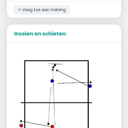
Voeg toe aan training
Gooien en schieten
Als kind is het goed om jong te leren hoe je
moet opspringen of wat snel voetenwerk is, in
deze oefening kun je het allebei gebruiken.
Een speler begint bij de loopladder,
hier voert hij of zij de opdracht uit die
uitgelegd word.
Vervolgens loopt de speler na de
loopladder door naar het volgende
obstakel,
hier springt de speler/speelster met 1 of
2 benen tegelijk overheen.
Daarna het volgende obstakel, de speler
gaat door naar de pionnen,
hier gaat hij of zij zijwaarts langs de