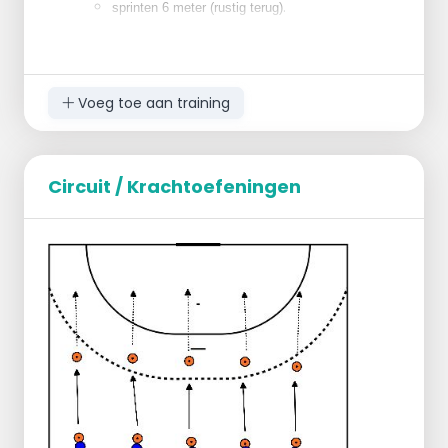
.
sprinten 6 meter (rustig terug)
In de tijd dat het parcour wordt afgelegd, doen
de overige teamleden push ups en buikspier
oefeningen
Voeg toe aan training
Circuit / Krachtoefeningen