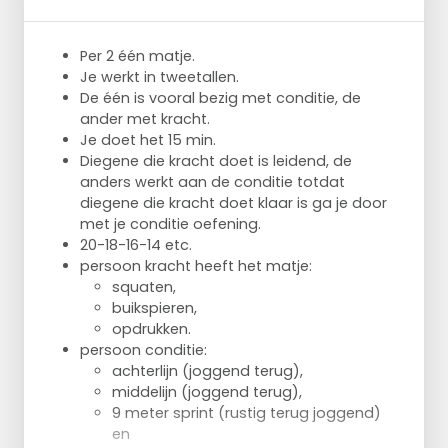
Verdeel de groep in 3 teams
Ieder team neemt plaats achter het
Per 2 één matje.
vierkant met de hoedjes
Je werkt in tweetallen.
De vierkanten zijn identiek aan elkaar en
De één is vooral bezig met conditie, de
bestaan uit vier verschillende kleuren
ander met kracht.
hoedjes
Je doet het 15 min.
De eerst van elk team staat in het vierkant
Diegene die kracht doet is leidend, de
De trainer noemt 1, 2 of 3 kleuren welke met
anders werkt aan de conditie totdat
de hand aangetikt moeten worden in de
diegene die kracht doet klaar is ga je door
juiste volgorde
met je conditie oefening.
Vervolgens op maximale snelheid het
20-18-16-14 etc.
parcour vervolgen
persoon kracht heeft het matje:
Bij de pionnen: vooruit-achteruit-vooruit-
squaten,
achteruit
buikspieren,
Bij de ladder elke voet in opvolgend vak
opdrukken.
(meerdere variaties mogelijk)
persoon conditie:
Vervolgens terug sprinten voorbij het eerste
achterlijn (joggend terug),
hoedje van het vierkant
middelijn (joggend terug),
De snelste heeft 1 punt voor zijn team
9 meter sprint (rustig terug joggend)
verdiend
en