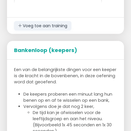
Voeg toe aan training
Bankenloop (keepers)
Speler 2 speelt bal naar speler 1 en loopt
naar pion
Een van de belangrijkste dingen voor een keeper
2 krijgt daar de bal weer aangespeeld
is de kracht in de bovenbenen, in deze oefening
van speler 1
word dat geoefend.
Speelt bal weer terug naar speler 1 en
loopt achterwaarts terug om pion 1 en
De keepers proberen een minuut lang hun
loopt door naar pion 3 en krijgt daar de
benen op en af te wisselen op een bank,
bal weer aangespeeld door speler 1
Vervolgens doe je dat nog 2 keer,
Speelt de bal weer terug naar speler 1
De tijd kan je afwisselen voor de
en loopt dan weer achterwaarts om
leeftijdsgroep en aan het niveau.
pion 1 en door naar midden tussen pion
(Bijvoorbeeld 1x 45 seconden en 1x 30
2 en 3 en krijgt de bal in de loop