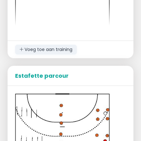
Voeg toe aan training
Estafette parcour
Verdeel de groep in 3 teams
Ieder team neemt plaats achter het
vierkant met de hoedjes
De vierkanten zijn identiek aan elkaar en
bestaan uit vier verschillende kleuren
hoedjes
De eerst van elk team staat in het vierkant
De trainer noemt 1, 2 of 3 kleuren welke met
de hand aangetikt moeten worden in de