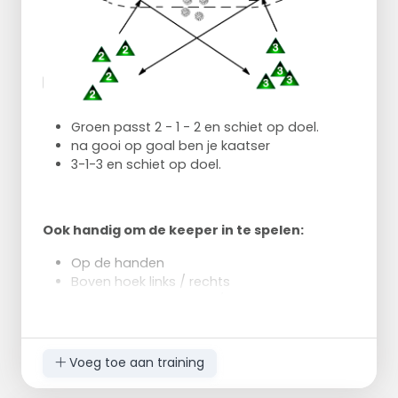
Groen passt 2 - 1 - 2 en schiet op doel.
na gooi op goal ben je kaatser
3-1-3 en schiet op doel.
Ook handig om de keeper in te spelen:
Op de handen
Boven hoek links / rechts
Schouder hoogte links / rechts
Knie hoogte links / rechts
Stuiter ballen links / rechts
Lage ballen links / rechts
Voeg toe aan training