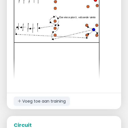
juiste volgorde
Vervolgens op maximale snelheid het
parcour vervolgen
Bij de pionnen: vooruit-achteruit-vooruit-
achteruit
Bij de ladder elke voet in opvolgend vak
(meerdere variaties mogelijk)
Vervolgens terug sprinten voorbij het eerste
hoedje van het vierkant
De snelste heeft 1 punt voor zijn team
verdiend
In de tijd dat het parcour wordt afgelegd, doen
de overige teamleden push ups en buikspier
oefeningen
Voeg toe aan training
Circuit