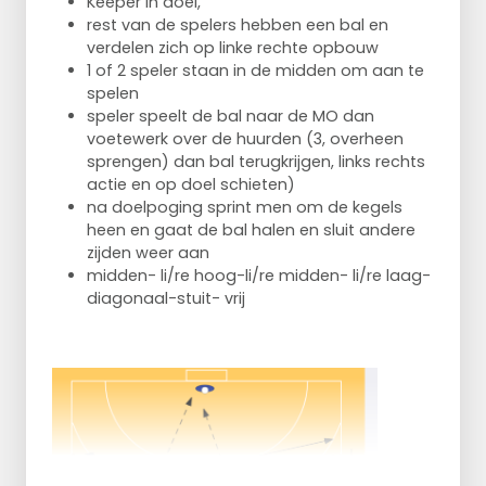
Keeper in doel,
Je werkt in tweetallen of alleen
rest van de spelers hebben een bal en
De één is vooral bezig met conditie, de
verdelen zich op linke rechte opbouw
ander met kracht.
1 of 2 speler staan in de midden om aan te
Je doet het 15 min.
spelen
Diegene die kracht doet is leidend, de
speler speelt de bal naar de MO dan
anders werkt aan de conditie totdat
voetewerk over de huurden (3, overheen
diegene die kracht doet klaar is ga je door
sprengen) dan bal terugkrijgen, links rechts
met je conditie oefening.
actie en op doel schieten)
20-18-16-14 etc.
na doelpoging sprint men om de kegels
persoon kracht heeft het matje:
heen en gaat de bal halen en sluit andere
squaten met gewicht
zijden weer aan
buikspieren,
midden- li/re hoog-li/re midden- li/re laag-
opdrukken.
diagonaal-stuit- vrij
planken
buikspieren zijkant / op de zij steunend
op voet en onderarm / eerst een kant
dan andere kan
conditie
tussen 2 pionnen sprinten dan rustige
uitlopen / dat paar keer herhalen