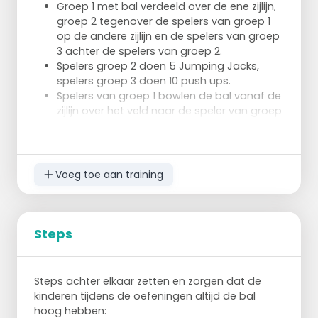
Groep 1 met bal verdeeld over de ene zijlijn,
groep 2 tegenover de spelers van groep 1
op de andere zijlijn en de spelers van groep
3 achter de spelers van groep 2.
Spelers groep 2 doen 5 Jumping Jacks,
spelers groep 3 doen 10 push ups.
Spelers van groep 1 bowlen de bal vanaf de
zijlijn over het veld naar de speler van groep
2 tegenover hen maar blijven zelf staan.
Het bowlen van de bal gebeurt op het
moment dat de spelers van groep 2 nog 1
Jumping Jack moeten doen.
Voeg toe aan training
(let op timing) De spelers van groep 2
sprinten naar de overkant en proberen de
bal ter hoogte van het midden van het veld
op te pakken, gooien de bal naar de speler
Steps
tegenover hen van groep 1, ontvangen de
bal weer terug en maken 3 passen en
tippen op snelheid door naar de overkant,
Steps achter elkaar zetten en zorgen dat de
nulpas bij aankomst zijlijn.
kinderen tijdens de oefeningen altijd de bal
Direct na het gooien van de bal sprinten
hoog hebben: