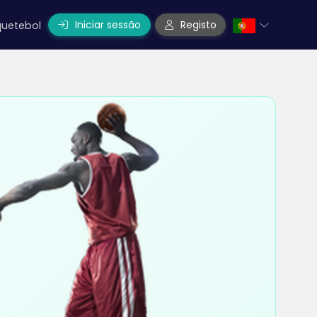
Iniciar sessão
Registo
uetebol