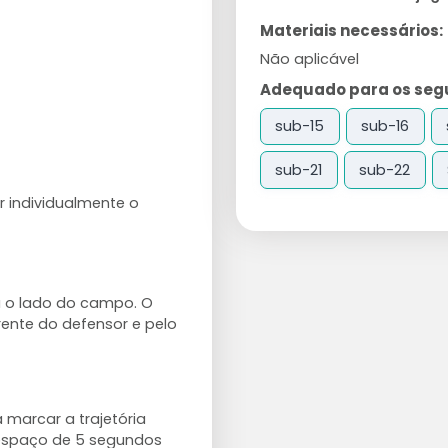
Materiais necessários:
Não aplicável
Adequado para os segui
sub-15
sub-16
sub-21
sub-22
 individualmente o
a o lado do campo. O
rente do defensor e pelo
 marcar a trajetória
 espaço de 5 segundos