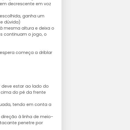
gem decrescente em voz
a escolhida, ganha um
de dúvida)
l à mesma altura e deixa o
s continuam o jogo, o
 espera começa a driblar
or deve estar ao lado do
 cima do pé da frente
uada, tendo em conta a
direção à linha de meio-
atacante penetre por