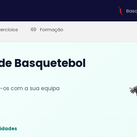
Basq
xercícios
Formação
 de Basquetebol
lhe-os com a sua equipa
sidades