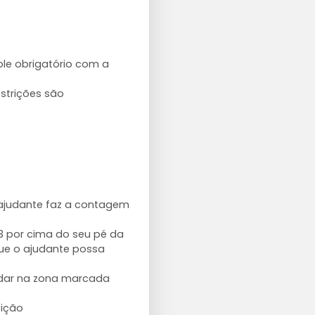
ble obrigatório com a
strições são
ajudante faz a contagem
 3 por cima do seu pé da
que o ajudante possa
judar na zona marcada
ição