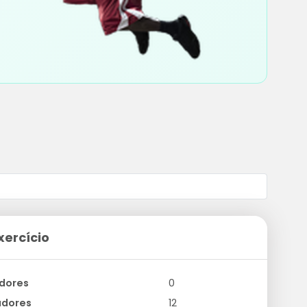
xercício
dores
0
adores
12