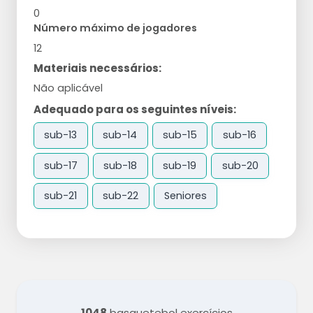
0
Número máximo de jogadores
12
Materiais necessários:
Não aplicável
Adequado para os seguintes níveis:
sub-13
sub-14
sub-15
sub-16
sub-17
sub-18
sub-19
sub-20
sub-21
sub-22
Seniores
1048
basquetebol exercícios