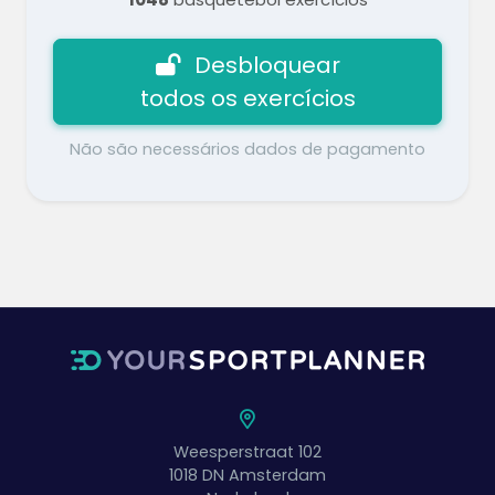
Desbloquear
todos os exercícios
Não são necessários dados de pagamento
Weesperstraat 102
1018 DN
Amsterdam