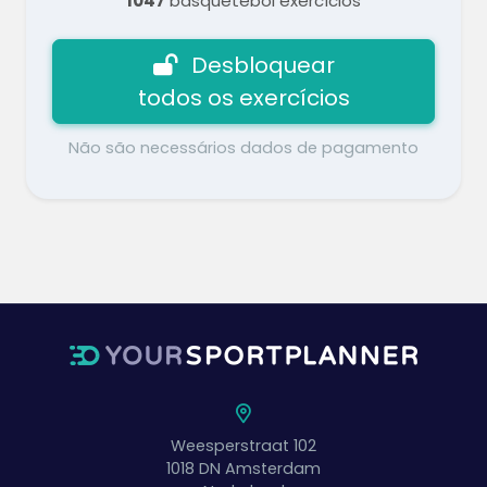
1047
basquetebol exercícios
Desbloquear
todos os exercícios
Não são necessários dados de pagamento
Weesperstraat 102
1018 DN
Amsterdam