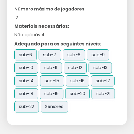
1
Número máximo de jogadores
12
Materiais necessários:
Não aplicável
Adequado para os seguintes níveis:
sub-6
sub-7
sub-8
sub-9
sub-10
sub-11
sub-12
sub-13
sub-14
sub-15
sub-16
sub-17
sub-18
sub-19
sub-20
sub-21
sub-22
Seniores