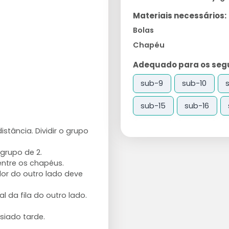
Materiais necessários:
Bolas
Chapéu
Adequado para os segui
sub-9
sub-10
sub-15
sub-16
stância. Dividir o grupo
grupo de 2.
entre os chapéus.
or do outro lado deve
 da fila do outro lado.
iado tarde.