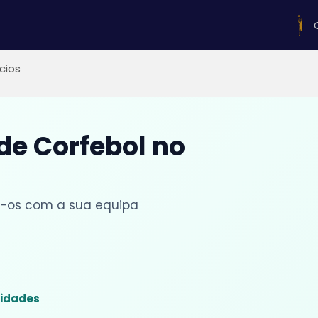
ícios
 de Corfebol no
lhe-os com a sua equipa
sidades