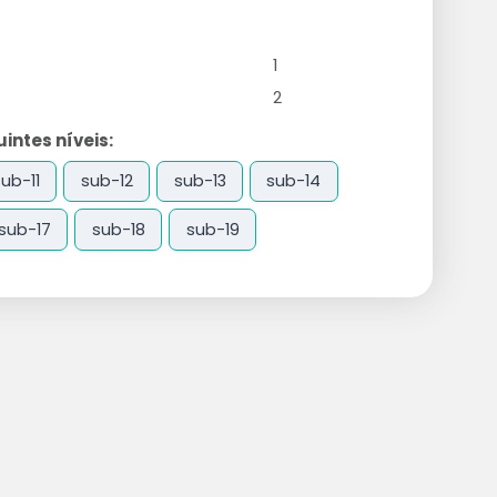
1
2
ntes níveis:
sub-11
sub-12
sub-13
sub-14
sub-17
sub-18
sub-19