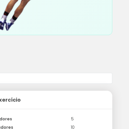
xercício
dores
5
adores
10