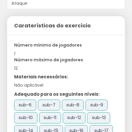
Caraterísticas do exercício
Número mínimo de jogadores
1
Número máximo de jogadores
12
Materiais necessários:
Não aplicável
Adequado para os seguintes níveis:
sub-6
sub-7
sub-8
sub-9
sub-10
sub-11
sub-12
sub-13
sub-14
sub-15
sub-16
sub-17