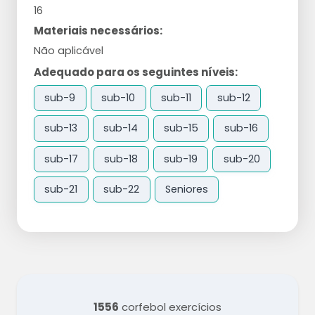
16
Materiais necessários:
Não aplicável
Adequado para os seguintes níveis:
sub-9
sub-10
sub-11
sub-12
sub-13
sub-14
sub-15
sub-16
sub-17
sub-18
sub-19
sub-20
sub-21
sub-22
Seniores
1556
corfebol exercícios