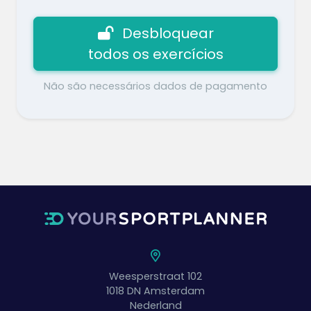
Desbloquear
todos os exercícios
Não são necessários dados de pagamento
Weesperstraat 102
1018 DN
Amsterdam
Nederland