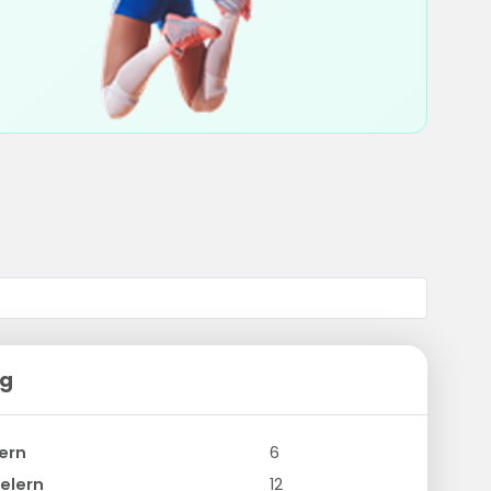
ng
ern
6
elern
12