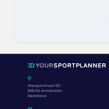
Weesperstraat 102
1018 DN
Amsterdam
Nederland