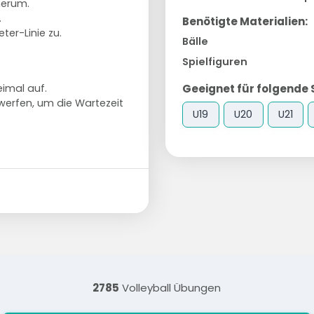
herum.
.
Benötigte Materialien:
ter-Linie zu.
Bälle
Spielfiguren
Geeignet für folgende 
eimal auf.
werfen, um die Wartezeit
U19
U20
U21
2785
Volleyball Übungen