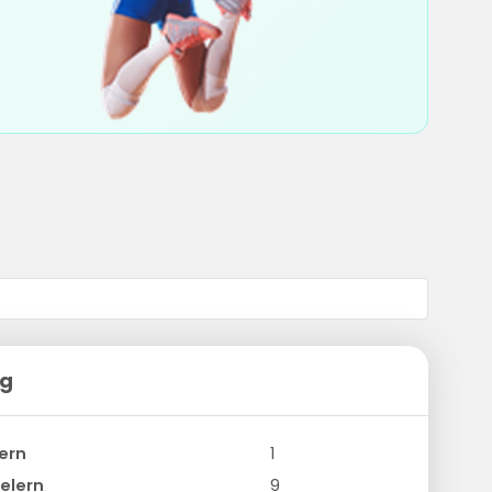
ng
ern
1
elern
9