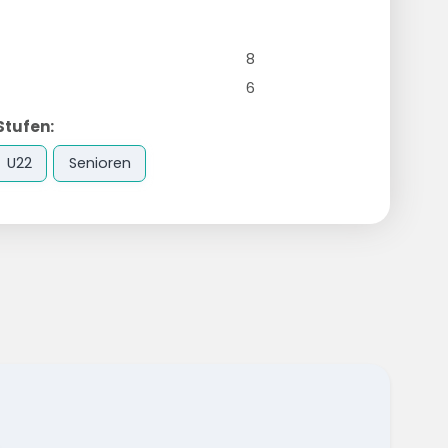
8
6
Stufen:
U22
Senioren