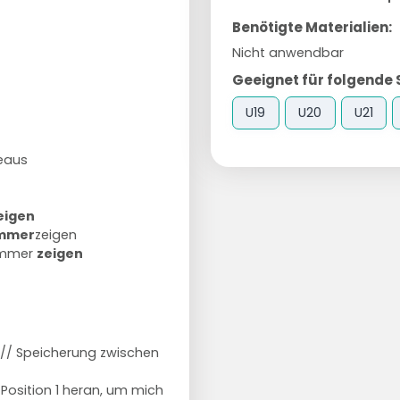
Benötigte Materialien:
Nicht anwendbar
Geeignet für folgende 
U19
U20
U21
deaus
eigen
mmer
zeigen
 immer
zeigen
 // Speicherung zwischen
osition 1 heran, um mich