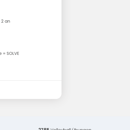
 2 an
te = SOLVE
2785
Volleyball Übungen