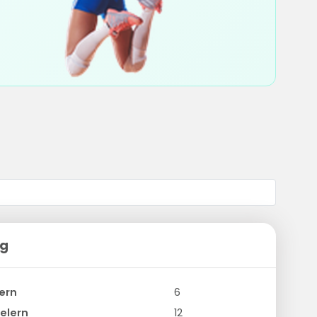
ng
ern
6
elern
12