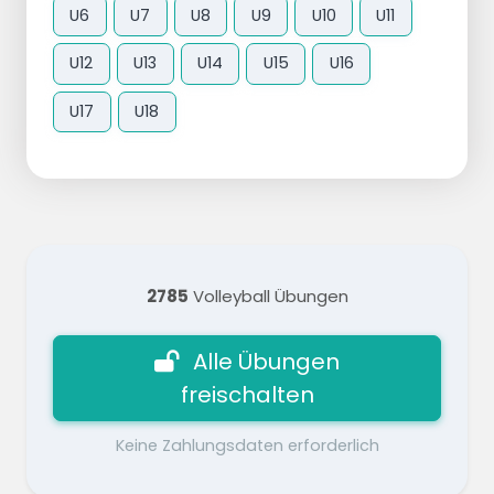
U6
U7
U8
U9
U10
U11
U12
U13
U14
U15
U16
U17
U18
2785
Volleyball Übungen
Alle Übungen
freischalten
Keine Zahlungsdaten erforderlich