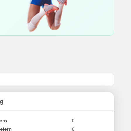
ng
ern
0
elern
0