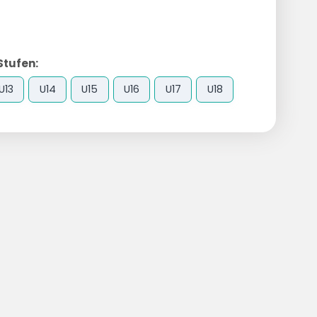
Stufen:
U13
U14
U15
U16
U17
U18